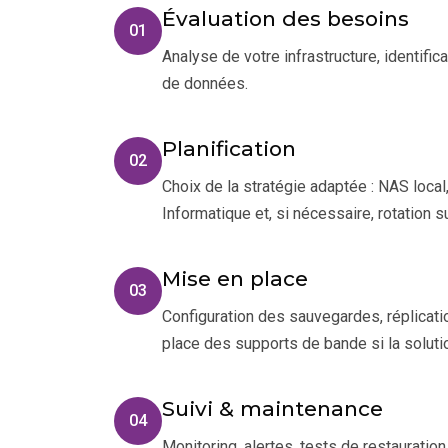
Évaluation des besoins
01
Analyse de votre infrastructure, identifi
de données.
Planification
02
Choix de la stratégie adaptée : NAS loca
Informatique et, si nécessaire, rotation s
Mise en place
03
Configuration des sauvegardes, réplicati
place des supports de bande si la solut
Suivi & maintenance
04
Monitoring, alertes, tests de restaurati