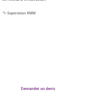
Supervision RMM
Besoin d’une sauvegarde
fiable ?
Contactez-nous pour cadrer votre NAS,
votre copie externalisée, votre cloud ou
votre sauvegarde sur bande.
Demander un devis