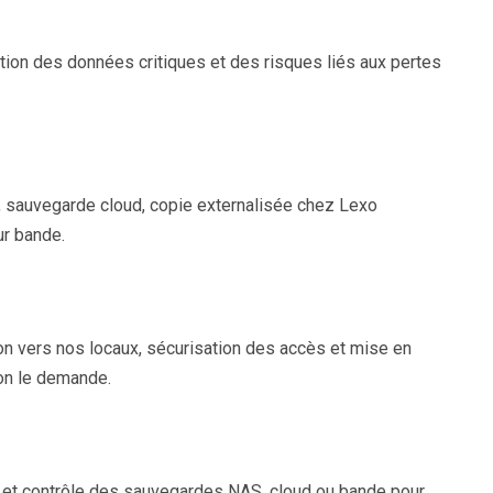
cation des données critiques et des risques liés aux pertes
l, sauvegarde cloud, copie externalisée chez Lexo
ur bande.
on vers nos locaux, sécurisation des accès et mise en
ion le demande.
on et contrôle des sauvegardes NAS, cloud ou bande pour