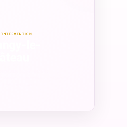
D'INTERVENTION
angy-le-
âteau
formatique accompagne les
onnels et les particuliers de ce secteur
a boutique de Lisieux.