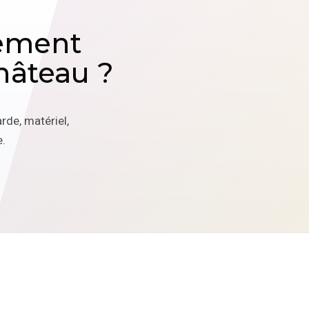
ement
hâteau ?
rde, matériel,
.