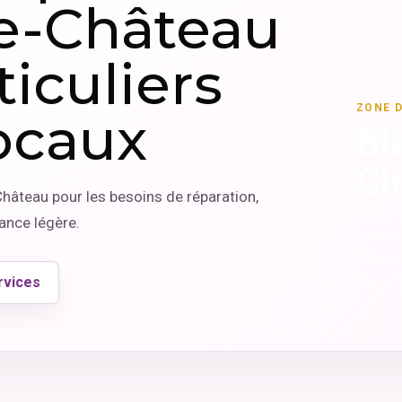
e-Château
iculiers
ZONE 
locaux
Bl
Ch
hâteau pour les besoins de réparation,
nance légère.
Lexo In
professi
depuis s
rvices